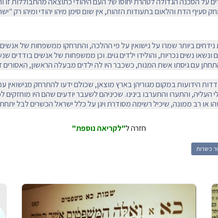
ים על הסכנה הגדולה לטהרת יחוסו של העם היהודי כתוצאה מהתבוללות זו ו
ק סעיף הדת והלאום בתעודות הזהות, אין שום סימן מיהו יהודי ומיהו רק "ישרא
נידחים ביותר שמרו על נישואין על פי ההלכה, והתרחקו ממשפחות של אנשים
ונשאו נשים נכריות, והולידו ילדים גוים. וכן ממשפחות של אנשים בודדים שנ
חתן עם גיסתו אשת המנוח, כשכבר היו לה ילדים מבעלה הראשון, האסורים זה 
דדות הידועות במקום מגוריהן בארץ מוצאן, שכולם ידעו להתרחק מנישואין עמ
 העליה, והתערו והתערבו בינינו. שכיניהם לשעבר יודעים שהם היו מוחזקים לפ
ו או רב ממונה, שיכיל רשימה מסודרת ויגן על כלל ישראל הכשרים לבל יתחתנ
חזרה ל
"לקריאה נוספת"
ור כשרות