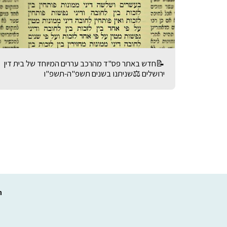
📝חדש באתר פס"ד מהרכב עררים המיוחד של בית דין
ירושלים ⚖️שניתנו בשנים תשפ"ה-תשפ"ו
ר