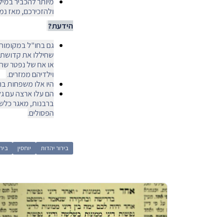
מיותר להכביר במיל
ולהזכירכם, מאז נמח
הידעת?
גם בחו"ל במקומות 
שחיללו את קדושתם 
או אח של נפטר שהת
וילדיהם ממזרים.
היו אלו משפחות בו
הם עלו ארצה עם גלי
ברבנות, מאגר כלשה
הפסולים.
בירור יהדות
יוחסין
ביר