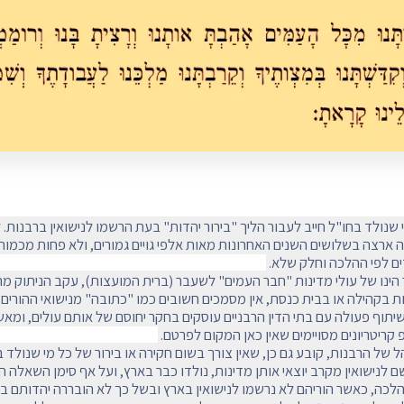
 שנולד בחו"ל חייב לעבור הליך "בירור יהדות" בעת הרשמו לנישואין ברבנות. 
 ארצה בשלושים השנים האחרונות מאות אלפי גויים גמורים, ולא פחות מכמו
ים לפי ההלכה וחלק שלא.
הינו של עולי מדינות "חבר העמים" לשעבר (ברית המועצות), עקב הניתוק מהד
ת בקהילה או בבית כנסת, אין מסמכים חשובים כמו "כתובה" מנישואי ההורים,
יתוף פעולה עם בתי הדין הרבניים עוסקים בחקר יחוסם של אותם עולים, ומאשר
קריטריונים מסויימים שאין כאן המקום לפרטם.
הל של הרבנות, קובע גם כן, שאין צורך בשום חקירה או בירור של כל מי שנולד בא
 לנישואין מקרב יוצאי אותן מדינות, נולדו כבר בארץ, ועל אף סימן השאלה 
ההלכה, כאשר הוריהם לא נרשמו לנישואין בארץ ובשל כך לא הובררה יהדותם בב