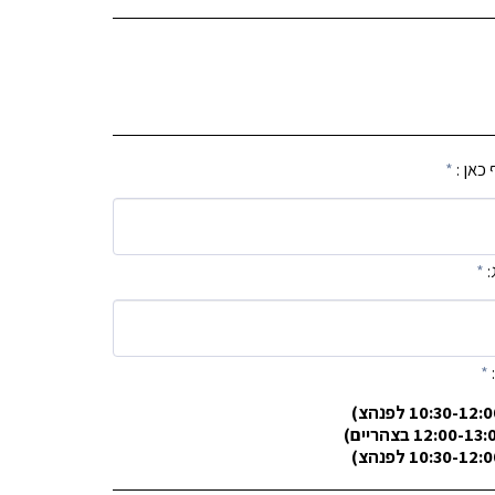
כאן :
*
:
*
*