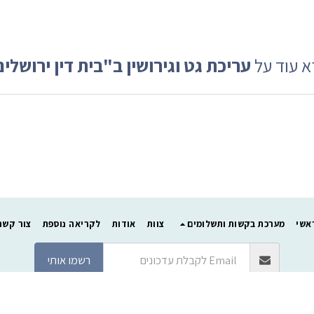
 עוד על
עריכת גט וגירושין
ב"בית דין ירושלי
אשי
מערכת בקשות ותשלומים
צוות
אודות
לקריאה נוספת
צור קשר
רשמו אותי
זכויות יוצרים © 2026 כל הזכויות שמורות -
בית דין ירושלים
האתר ממומן ע"י ישיבת מקור חיים (ע.ר.)